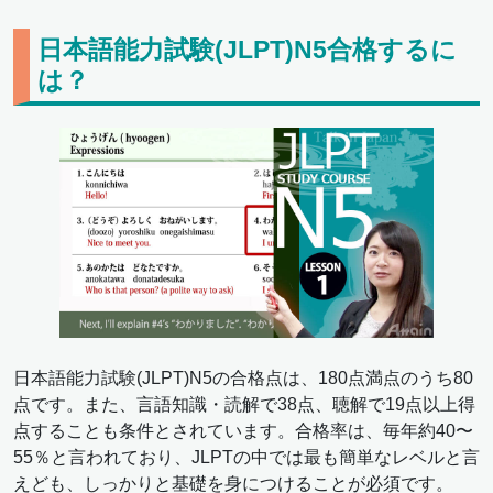
日本語能力試験(JLPT)N5合格するに
は？
日本語能力試験(JLPT)N5の合格点は、180点満点のうち80
点です。また、言語知識・読解で38点、聴解で19点以上得
点することも条件とされています。合格率は、毎年約40〜
55％と言われており、JLPTの中では最も簡単なレベルと言
えども、しっかりと基礎を身につけることが必須です。